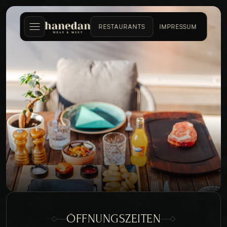
RESTAURANTS
IMPRESSUM
HANEDAN 
BONN
ÖFFNUNGSZEITEN